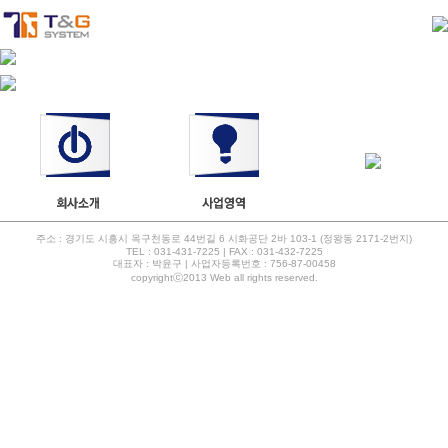
주소 : 경기도 시흥시 옥구천동로 44번길 6 시화공단 2바 103-1 (정왕동 2171-2번지)
TEL : 031-431-7225 | FAX : 031-432-7225
대표자 : 박윤구 | 사업자등록번호 : 756-87-00458
copyrightⓒ2013 Web all rights reserved.